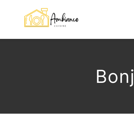
Skip
to
content
Bonj